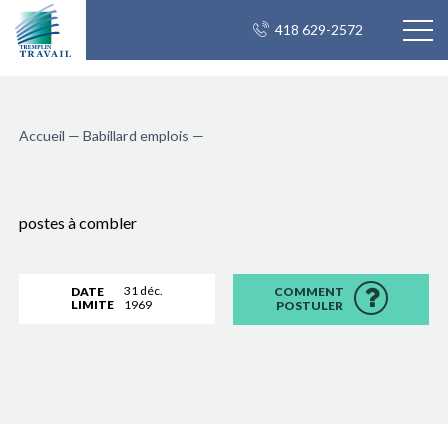
418 629-2572
Accueil
—
Babillard emplois
—
postes à combler
31 déc.
DATE
COMMENT
LIMITE
1969
POSTULER