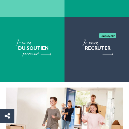
Employeur
Je veux
Je veux
DU SOUTIEN
RECRUTER
personnel