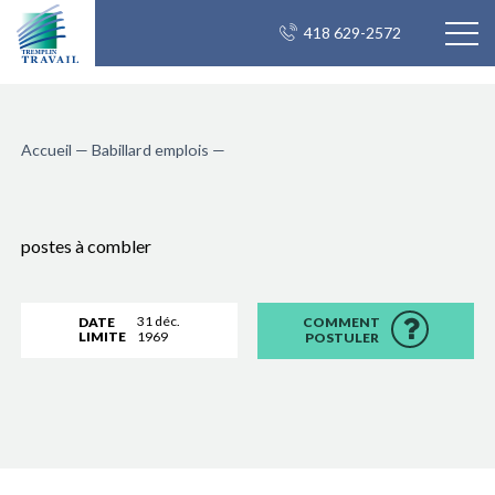
418 629-2572
Accueil
—
Babillard emplois
—
postes à combler
31 déc.
DATE
COMMENT
LIMITE
1969
POSTULER