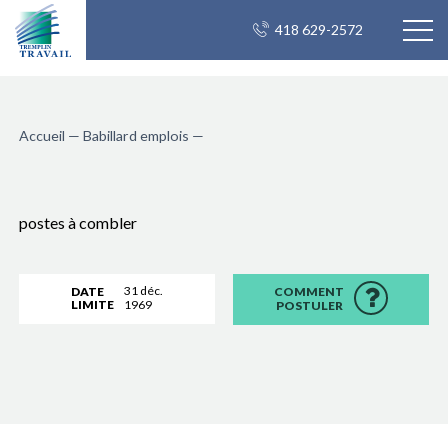
418 629-2572
Accueil
—
Babillard emplois
—
postes à combler
31 déc.
DATE
COMMENT
LIMITE
1969
POSTULER